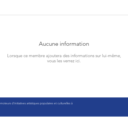
Aucune information
Lorsque ce membre ajoutera des informations sur lui-même,
vous les verrez ici.
eurs d'initiatives artistiques populaires et culturelles à