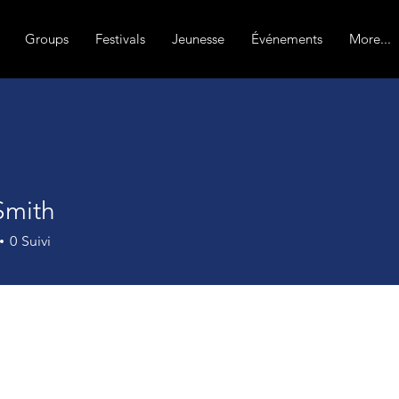
Groups
Festivals
Jeunesse
Événements
More...
Smith
0
Suivi