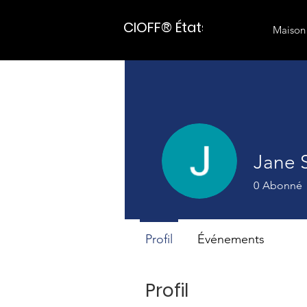
CIOFF® États-Unis
Maison
Jane 
0
Abonné
Profil
Événements
Profil