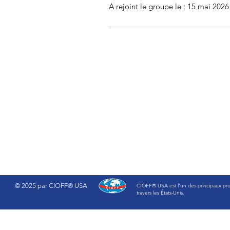
A rejoint le groupe le : 15 mai 2026
© 2025 par CIOFF® USA
CIOFF® USA est l'un des principaux promot
travers les États-Unis.